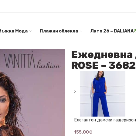
Мъжка Мода
Плажни облекла
Лято 26 – BALIANA
Ежедневна 
ROSE – 3682
Елегантен дамски гащеризон
155.00
€