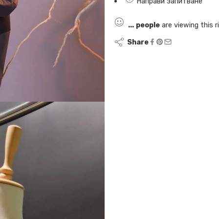
Направи запитване
...
people
are viewing this 
Share