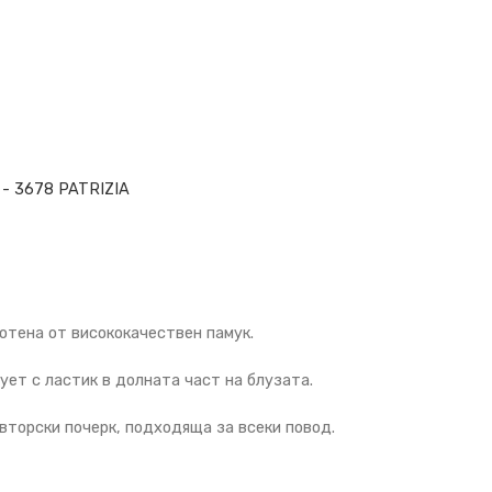
 - 3678 PATRIZIA
отена от висококачествен памук.
ует с ластик в долната част на блузата.
авторски почерк, подходяща за всеки повод.