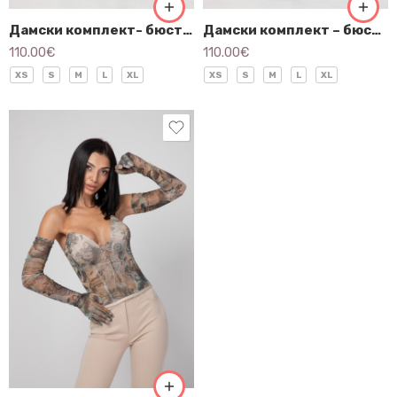
Дамски комплект- бюстие и панталон- 3200
Дамски комплект – бюстие и панталон -3116
110.00
€
110.00
€
XS
S
M
L
XL
XS
S
M
L
XL