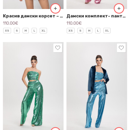
Красив дамски корсет – 3231
Дамски комплект- панталон и бюстие- 3201
110.00
€
110.00
€
XS
S
M
L
XL
XS
S
M
L
XL