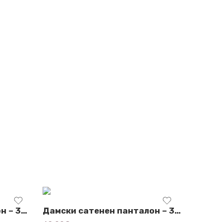
Красив плажен панталон – 3480
Дамски сатенен панталон – 3530