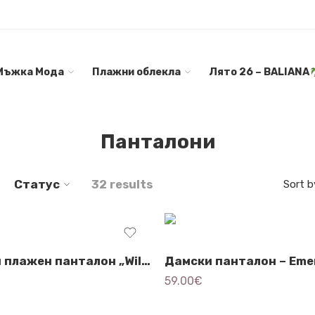
Мъжка Мода
Плажни облекла
Лято 26 – BALIANA
Панталони
Статус
32 results
Sort b
Дамски плажен панталон „Wild Breeze blue ”- 3591
59.00
€