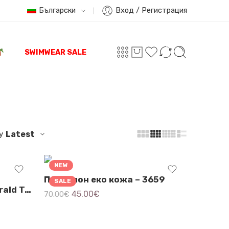
Български
Вход / Регистрация
SWIMWEAR SALE
y
Latest
NEW
Панталон еко кожа – 3659
SALE
Дамски панталон – Emerald Tropics – 3702
45.00
€
70.00
€