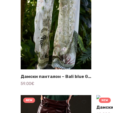
Дамски панталон – Bali blue Garden 3757
59.00
€
NEW
NEW
Дамски