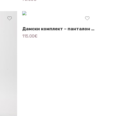
Дамски комплект – панталон и елек- 3120
115.00
€