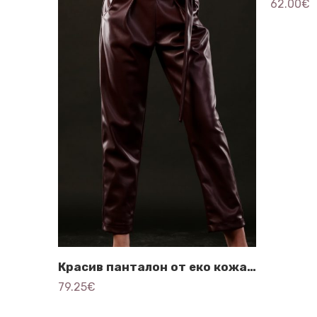
62.00
€
Красив панталон от еко кожа – 3642
79.25
€