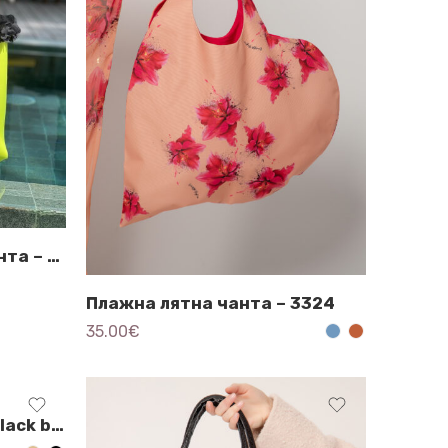
Неон-жълта плажна чанта – Neo Loft
Плажна лятна чанта – 3324
35.00
€
Астраган чанта 1890 -Black bear