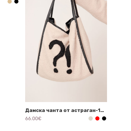
Дамска чанта от астраган-1619
66.00
€