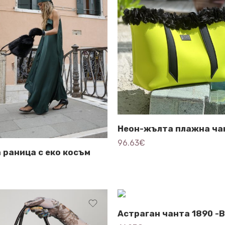
96.63
€
 раница с еко косъм