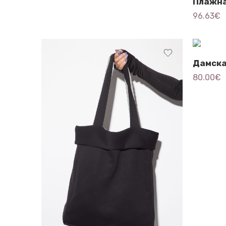
96.63
€
80.00
€