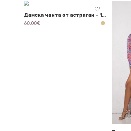
Дамска чанта от aстраган – 1620
60.00
€