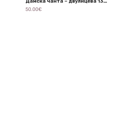
Дамска чанта – двулицева 1367
50.00
€