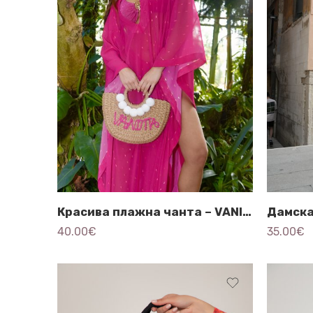
Красива плажна чанта – VANITTA BALIANA
Дамска
40.00
€
35.00
€