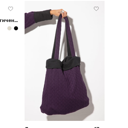
Дамска чанта от синтетичен астраган – 1366