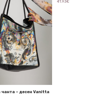
41.93
€
 чанта – десен Vanitta