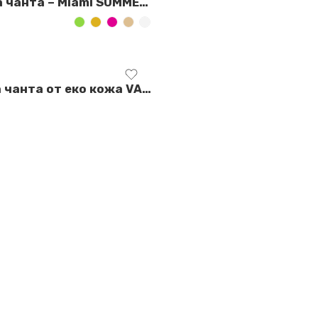
Плажна чанта – Miami SUMMER Bag
Дамска чанта от еко кожа VALERIA